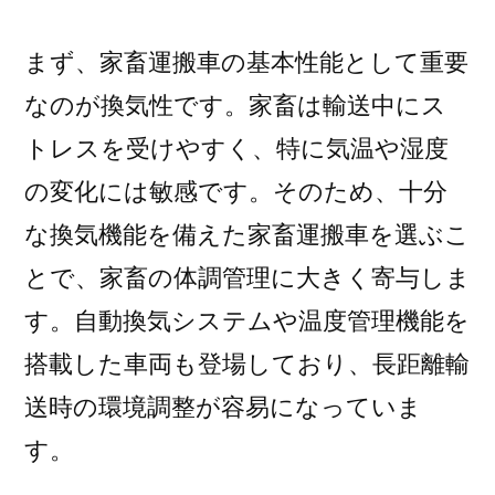
徹
底
まず、家畜運搬車の基本性能として重要
解
なのが換気性です。家畜は輸送中にス
説)
トレスを受けやすく、特に気温や湿度
の変化には敏感です。そのため、十分
な換気機能を備えた家畜運搬車を選ぶこ
とで、家畜の体調管理に大きく寄与しま
す。自動換気システムや温度管理機能を
搭載した車両も登場しており、長距離輸
送時の環境調整が容易になっていま
す。