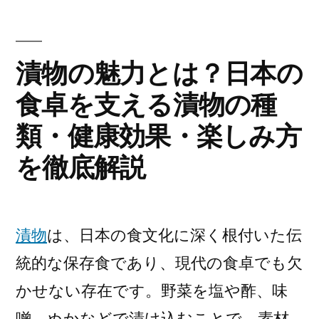
ー:
の
効
果
漬物の魅力とは？日本の
を
食卓を支える漬物の種
高
め
類・健康効果・楽しみ方
る
方
を徹底解説
法
と
は？
漬物
は、日本の食文化に深く根付いた伝
SEO
を
統的な保存食であり、現代の食卓でも欠
意
かせない存在です。野菜を塩や酢、味
識
し
噌、ぬかなどで漬け込むことで、素材