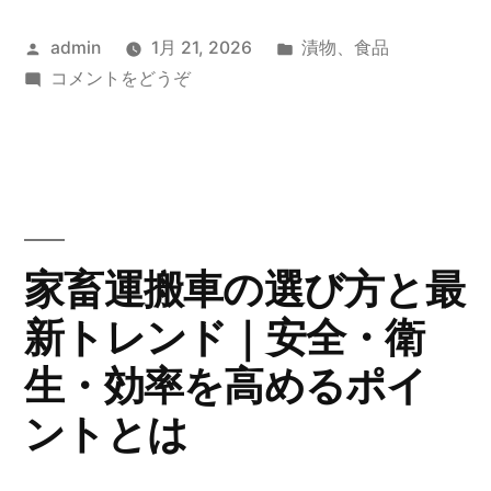
投
カ
admin
1月 21, 2026
漬物
、
食品
稿
(漬
テ
コメントをどうぞ
者:
物
ゴ
の
リ
魅
ー:
力
と
は？
家畜運搬車の選び方と最
日
新トレンド｜安全・衛
本
の
生・効率を高めるポイ
食
卓
ントとは
を
支