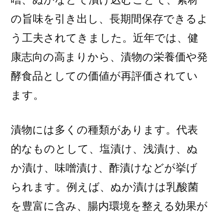
た
の旨味を引き出し、長期間保存できるよ
作
う工夫されてきました。近年では、健
成
ポ
康志向の高まりから、漬物の栄養価や発
イ
酵食品としての価値が再評価されてい
ン
ト
ます。
を
解
漬物には多くの種類があります。代表
説)
的なものとして、塩漬け、浅漬け、ぬ
か漬け、味噌漬け、酢漬けなどが挙げ
られます。例えば、ぬか漬けは乳酸菌
を豊富に含み、腸内環境を整える効果が