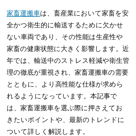
え
家畜運搬車
は、畜産業において家畜を安
る
漬
全かつ衛生的に輸送するために欠かせ
物
ない車両であり、その性能は生産性や
の
種
家畜の健康状態に大きく影響します。近
類・
年では、輸送中のストレス軽減や衛生管
健
理の徹底が重視され、家畜運搬車の需要
康
効
とともに、より高性能な仕様が求めら
果・
れるようになっています。本記事で
楽
し
は、家畜運搬車を選ぶ際に押さえてお
み
きたいポイントや、最新のトレンドに
方
ついて詳しく解説します。
を