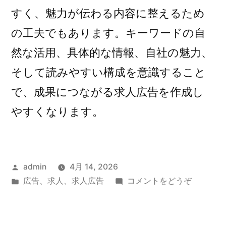
すく、魅力が伝わる内容に整えるため
の工夫でもあります。キーワードの自
然な活用、具体的な情報、自社の魅力、
そして読みやすい構成を意識すること
で、成果につながる求人広告を作成し
やすくなります。
投
admin
4月 14, 2026
稿
カ
(求
広告
、
求人
、
求人広告
コメントをどうぞ
者:
テ
人
ゴ
広
リ
告