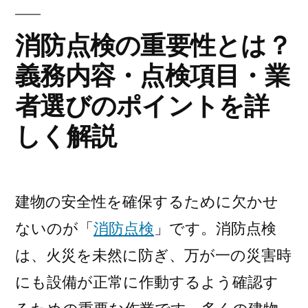
失
敗
消防点検の重要性とは？
し
義務内容・点検項目・業
な
い
者選びのポイントを詳
た
め
しく解説
の
ポ
イ
建物の安全性を確保するために欠かせ
ン
ト
ないのが「
消防点検
」です。消防点検
｜
は、火災を未然に防ぎ、万が一の災害時
最
新
にも設備が正常に作動するよう確認す
ト