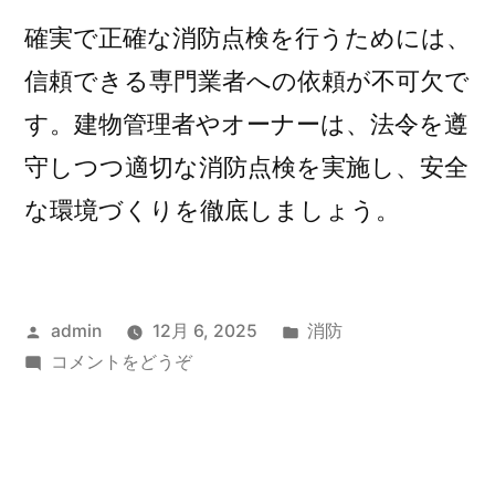
確実で正確な消防点検を行うためには、
信頼できる専門業者への依頼が不可欠で
す。建物管理者やオーナーは、法令を遵
守しつつ適切な消防点検を実施し、安全
な環境づくりを徹底しましょう。
投
カ
admin
12月 6, 2025
消防
稿
(消
テ
コメントをどうぞ
者:
防
ゴ
点
リ
検
ー:
の