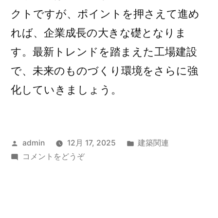
クトですが、ポイントを押さえて進め
れば、企業成長の大きな礎となりま
す。最新トレンドを踏まえた工場建設
で、未来のものづくり環境をさらに強
化していきましょう。
投
カ
admin
12月 17, 2025
建築関連
稿
(工
テ
コメントをどうぞ
者:
場
ゴ
建
リ
設
ー:
で