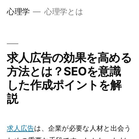
コ
心理学
心理学とは
ン
テ
ン
ツ
求人広告の効果を高める
へ
方法とは？SEOを意識
ス
した作成ポイントを解
キ
説
ッ
プ
求人広告
は、企業が必要な人材と出会う