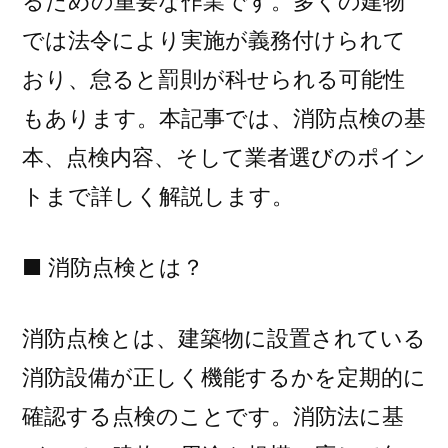
るための重要な作業です。多くの建物
レ
では法令により実施が義務付けられて
ン
ド
おり、怠ると罰則が科せられる可能性
と
もあります。本記事では、消防点検の基
成
功
本、点検内容、そして業者選びのポイン
す
トまで詳しく解説します。
る
計
■ 消防点検とは？
画
手
法
消防点検とは、建築物に設置されている
を
消防設備が正しく機能するかを定期的に
徹
底
確認する点検のことです。消防法に基
解