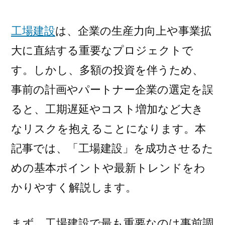
レ
ン
工場建設
は、企業の生産力向上や事業拡
ド
｜
大に直結する重要なプロジェクトで
安
す。しかし、多額の投資を伴うため、
全・
衛
事前の計画やパートナー企業の選定を誤
生・
ると、工期遅延やコスト増加など大き
効
なリスクを抱えることになります。本
率
を
記事では、「工場建設」を成功させるた
高
めの基本ポイントや最新トレンドをわ
め
る
かりやすく解説します。
ポ
イ
まず、工場建設で最も重要なのは事前調